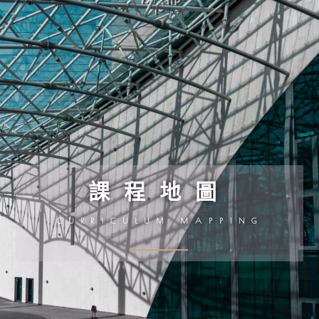
課程地圖
CURRICULUM MAPPING