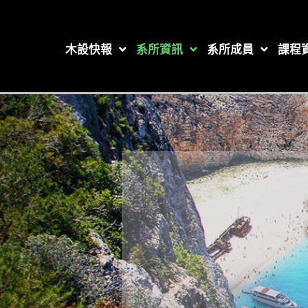
木設快報
系所資訊
系所成員
課程