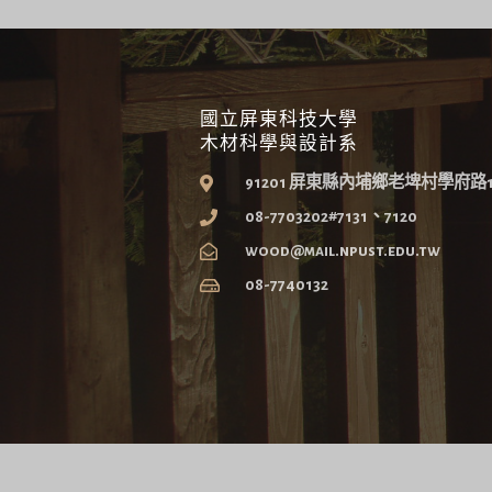
國立屏東科技大學
木材科學與設計系
91201 屏東縣內埔鄉老埤村學府路
08-7703202#7131、7120
wood@mail.npust.edu.tw
08-7740132